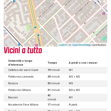
Leaflet
| ©
OpenStreetMap
contributors
Vicini a tutto
Università o luogo
Tempo
A piedi o con i mezzi
d'interesse
Cattolica del sacro Cuore
19
minuti
M1
Politecnico Leonardo
29
minuti
M5 + M2
Bicocca
33
minuti
M5
Politecnico Milano
31
minuti
M3 e M5
41
Bocconi
M1
minuti
Accademia Fiera Milano
17
minuti
A piedi