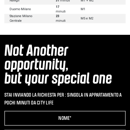
Navigli
31
minuti
M1 + M2
17
Duomo Milano
M1
minuti
Stazione Milano
23
M5 e M2
Centrale
minuti
Not Another
opportunity,
but your special one
STAI INVIANDO LA RICHIESTA PER :
SINGOLA IN APPARTAMENTO A
POCHI MINUTI DA CITY LIFE