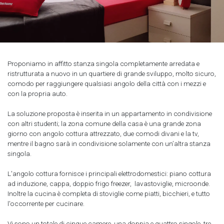
Proponiamo in affitto stanza singola completamente arredata e
ristrutturata a nuovo in un quartiere di grande sviluppo, molto sicuro,
comodo per raggiungere qualsiasi angolo della città con i mezzi e
con la propria auto.
La soluzione proposta è inserita in un appartamento in condivisione
con altri studenti; la zona comune della casa è una grande zona
giorno con angolo cottura attrezzato, due comodi divani e la tv,
mentre il bagno sarà in condivisione solamente con un’altra stanza
singola.
L'angolo cottura fornisce i principali elettrodomestici: piano cottura
ad induzione, cappa, doppio frigo freezer, lavastoviglie, microonde.
Inoltre la cucina è completa di stoviglie come piatti, bicchieri, e tutto
l'occorrente per cucinare.
Vi sono un totale di cinque camere, una doppia e quattro singole, tre