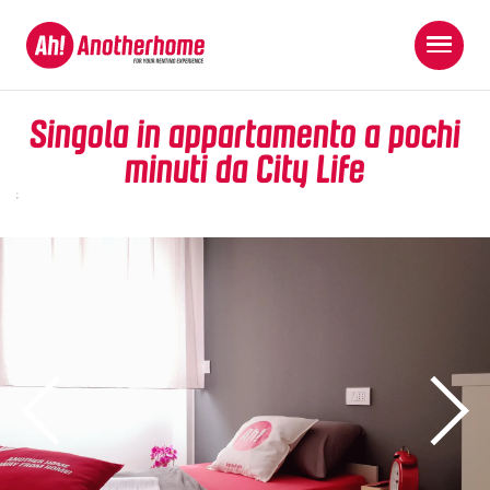
Singola in appartamento a pochi
minuti da City Life
;