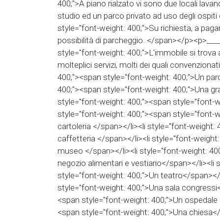
400;">A piano rialzato vi sono due locali lavand
studio ed un parco privato ad uso degli ospit
style="font-weight: 400;">Su richiesta, a paga
possibilità di parcheggio. </span></p><p>__
style="font-weight: 400;">L'immobile si trova a
molteplici servizi, molti dei quali convenziona
400;"><span style="font-weight: 400;">Un parc
400;"><span style="font-weight: 400;">Una gra
style="font-weight: 400;"><span style="font-w
style="font-weight: 400;"><span style="font-we
cartoleria </span></li><li style="font-weight:
caffetteria </span></li><li style="font-weight
museo </span></li><li style="font-weight: 40
negozio alimentari e vestiario</span></li><li 
style="font-weight: 400;">Un teatro</span></l
style="font-weight: 400;">Una sala congressi<
<span style="font-weight: 400;">Un ospedale <
<span style="font-weight: 400;">Una chiesa</s