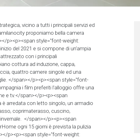
egica, vicino a tutti i principali servizi ed
ramilanocity proponiamo bella camera
n></p><p><span style="font-weight:
’inizio del 2021 e si compone di un'ampia
ttrezzato con i principali
piano cottura ad induzione, cappa,
occia, quattro camere singole ed una
iglie. </span></p><p><span style="font-
pagnia i film preferiti l'alloggio offre una
one e tv.</span></p><p><span
 è arredata con letto singolo, un armadio
erasso, coprimaterasso, cuscino,
o invernale. </span></p><p><span
rHome ogni 15 giorni è prevista la pulizia
n></p><p><span style="font-weight: