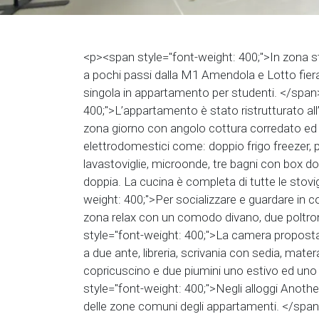
<p><span style="font-weight: 400;">In zona strat
a pochi passi dalla M1 Amendola e Lotto fie
singola in appartamento per studenti. </spa
400;">L’appartamento è stato ristrutturato all
zona giorno con angolo cottura corredato ed a
elettrodomestici come: doppio frigo freezer, 
lavastoviglie, microonde, tre bagni con box d
doppia. La cucina è completa di tutte le stov
weight: 400;">Per socializzare e guardare in com
zona relax con un comodo divano, due poltr
style="font-weight: 400;">La camera proposta
a due ante, libreria, scrivania con sedia, mat
copricuscino e due piumini uno estivo ed un
style="font-weight: 400;">Negli alloggi Anothe
delle zone comuni degli appartamenti. </spa