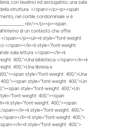
eria, con lavatrici ed asciugatrici, una sala
i della struttura. </span></p><p><span
mento, nel cortile condominiale vi è
______________<br/></p><p><span
ll'interno di un contesto che offre
ti:</span></p><ul><li style="font-weight:
o </span></li><li style="font-weight:
nde sala lettura </span></li><li
eight: 400;">Una biblioteca </span></li><li
ight: 400;">Una libreria e
 400;"><span style="font-weight: 400;">Una
: 400;"><span style="font-weight: 400;">Un
0;"><span style="font-weight: 400;">Un
style="font-weight: 400;"><span
i><li style="font-weight: 400;"><span
/span></li><li style="font-weight: 400;">
/span></li><li style="font-weight: 400;">
pan></li><li style="font-weight: 400;">