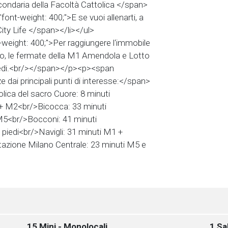
ondaria della Facoltà Cattolica </span>
font-weight: 400;">E se vuoi allenarti, a
City Life </span></li></ul>
weight: 400;">Per raggiungere l‘immobile
, le fermate della M1 Amendola e Lotto
piedi.<br/></span></p><p><span
e dai principali punti di interesse:</span>
lica del sacro Cuore: 8 minuti
+ M2<br/>Bicocca: 33 minuti
M5<br/>Bocconi: 41 minuti
piedi<br/>Navigli: 31 minuti M1 +
zione Milano Centrale: 23 minuti M5 e
15 Mini - Monolocali
1 Sa