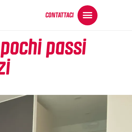
CONTATTACI
 pochi passi
zi