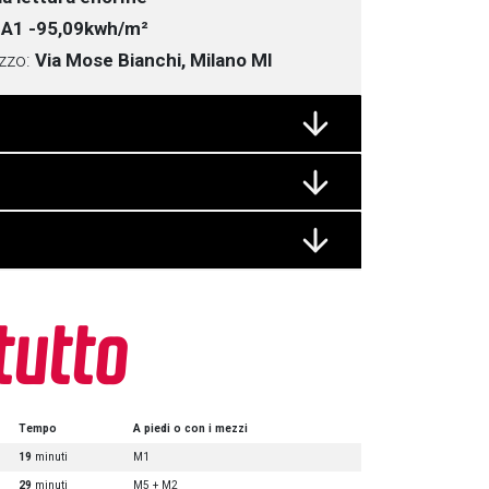
:
A1
-95,09kwh/m²
izzo:
Via Mose Bianchi, Milano MI
 tutto
Tempo
A piedi o con i mezzi
19
minuti
M1
29
minuti
M5 + M2