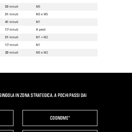
33
minuti
M5
31
minuti
M3 e M5
41
minuti
M1
17
minuti
A piedi
31
minuti
M1 + M2
17
minuti
M1
23
minuti
M5 e M2
SINGOLA IN ZONA STRATEGICA, A POCHI PASSI DAI