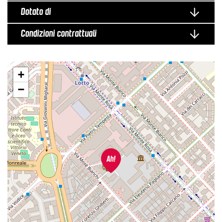
Dotato di
Condizioni contrattuali
+
−