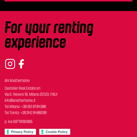
For your renting
experience
Ah! Anotherhome
Casteller Real Estate srl
Via G. Revere 16, Milano 20123, ITALY
info@anotherhome.it
Tel Milano: +39 351 8784388
Tel Trento: +39 342 8486099
p. iva 08719160965