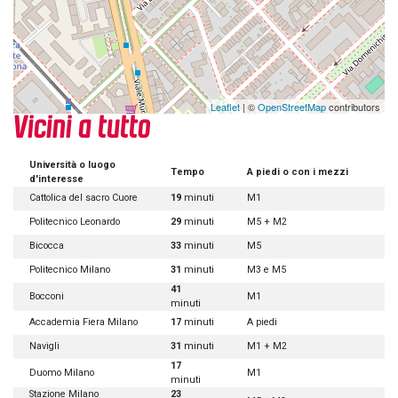
Leaflet
| ©
OpenStreetMap
contributors
Vicini a tutto
Università o luogo
Tempo
A piedi o con i mezzi
d'interesse
Cattolica del sacro Cuore
19
minuti
M1
Politecnico Leonardo
29
minuti
M5 + M2
Bicocca
33
minuti
M5
Politecnico Milano
31
minuti
M3 e M5
41
Bocconi
M1
minuti
Accademia Fiera Milano
17
minuti
A piedi
Navigli
31
minuti
M1 + M2
17
Duomo Milano
M1
minuti
Stazione Milano
23