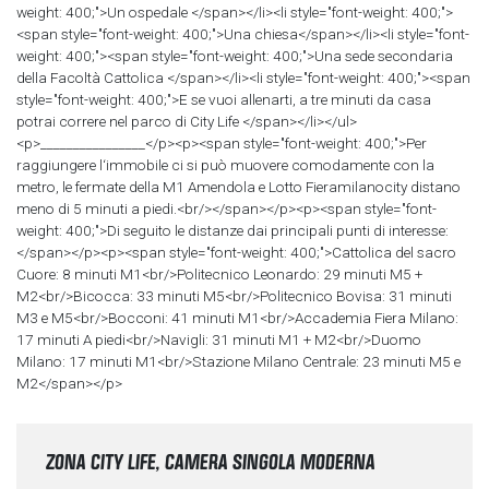
weight: 400;">Un ospedale </span></li><li style="font-weight: 400;">
<span style="font-weight: 400;">Una chiesa</span></li><li style="font-
weight: 400;"><span style="font-weight: 400;">Una sede secondaria
della Facoltà Cattolica </span></li><li style="font-weight: 400;"><span
style="font-weight: 400;">E se vuoi allenarti, a tre minuti da casa
potrai correre nel parco di City Life </span></li></ul>
<p>________________</p><p><span style="font-weight: 400;">Per
raggiungere l‘immobile ci si può muovere comodamente con la
metro, le fermate della M1 Amendola e Lotto Fieramilanocity distano
meno di 5 minuti a piedi.<br/></span></p><p><span style="font-
weight: 400;">Di seguito le distanze dai principali punti di interesse:
</span></p><p><span style="font-weight: 400;">Cattolica del sacro
Cuore: 8 minuti M1<br/>Politecnico Leonardo: 29 minuti M5 +
M2<br/>Bicocca: 33 minuti M5<br/>Politecnico Bovisa: 31 minuti
M3 e M5<br/>Bocconi: 41 minuti M1<br/>Accademia Fiera Milano:
17 minuti A piedi<br/>Navigli: 31 minuti M1 + M2<br/>Duomo
Milano: 17 minuti M1<br/>Stazione Milano Centrale: 23 minuti M5 e
M2</span></p>
ZONA CITY LIFE, CAMERA SINGOLA MODERNA