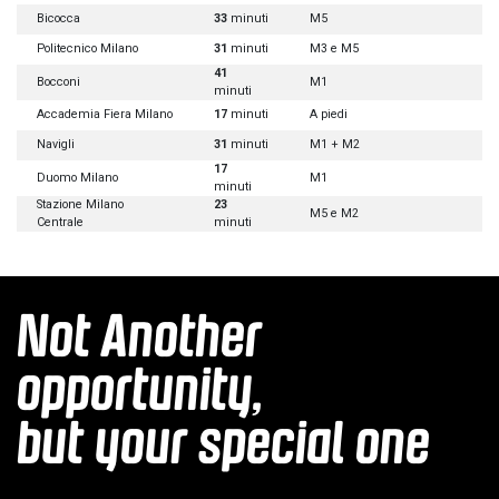
Bicocca
33
minuti
M5
Politecnico Milano
31
minuti
M3 e M5
41
Bocconi
M1
minuti
Accademia Fiera Milano
17
minuti
A piedi
Navigli
31
minuti
M1 + M2
17
Duomo Milano
M1
minuti
Stazione Milano
23
M5 e M2
Centrale
minuti
Not Another
opportunity,
but your special one