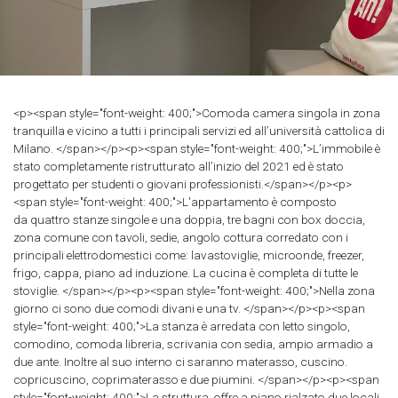
<p><span style="font-weight: 400;">Comoda camera singola in zona
tranquilla e vicino a tutti i principali servizi ed all’università cattolica di
Milano. </span></p><p><span style="font-weight: 400;">L’immobile è
stato completamente ristrutturato all’inizio del 2021 ed è stato
progettato per studenti o giovani professionisti.</span></p><p>
<span style="font-weight: 400;">L'appartamento è composto
da quattro stanze singole e una doppia, tre bagni con box doccia,
zona comune con tavoli, sedie, angolo cottura corredato con i
principali elettrodomestici come: lavastoviglie, microonde, freezer,
frigo, cappa, piano ad induzione. La cucina è completa di tutte le
stoviglie. </span></p><p><span style="font-weight: 400;">Nella zona
giorno ci sono due comodi divani e una tv. </span></p><p><span
style="font-weight: 400;">La stanza è arredata con letto singolo,
comodino, comoda libreria, scrivania con sedia, ampio armadio a
due ante. Inoltre al suo interno ci saranno materasso, cuscino.
copricuscino, coprimaterasso e due piumini. </span></p><p><span
style="font-weight: 400;">La struttura, offre a piano rialzato due locali