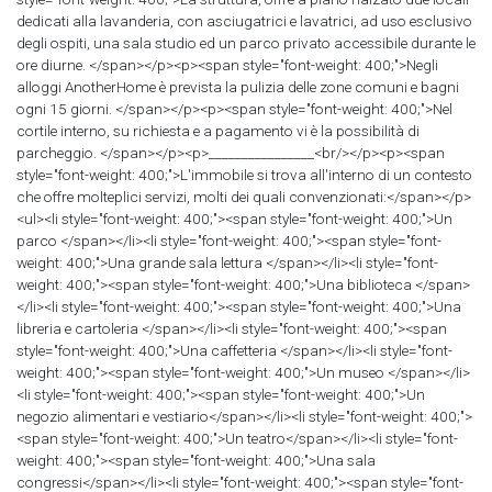
dedicati alla lavanderia, con asciugatrici e lavatrici, ad uso esclusivo
degli ospiti, una sala studio ed un parco privato accessibile durante le
ore diurne. </span></p><p><span style="font-weight: 400;">Negli
alloggi AnotherHome è prevista la pulizia delle zone comuni e bagni
ogni 15 giorni. </span></p><p><span style="font-weight: 400;">Nel
cortile interno, su richiesta e a pagamento vi è la possibilità di
parcheggio. </span></p><p>________________<br/></p><p><span
style="font-weight: 400;">L'immobile si trova all'interno di un contesto
che offre molteplici servizi, molti dei quali convenzionati:</span></p>
<ul><li style="font-weight: 400;"><span style="font-weight: 400;">Un
parco </span></li><li style="font-weight: 400;"><span style="font-
weight: 400;">Una grande sala lettura </span></li><li style="font-
weight: 400;"><span style="font-weight: 400;">Una biblioteca </span>
</li><li style="font-weight: 400;"><span style="font-weight: 400;">Una
libreria e cartoleria </span></li><li style="font-weight: 400;"><span
style="font-weight: 400;">Una caffetteria </span></li><li style="font-
weight: 400;"><span style="font-weight: 400;">Un museo </span></li>
<li style="font-weight: 400;"><span style="font-weight: 400;">Un
negozio alimentari e vestiario</span></li><li style="font-weight: 400;">
<span style="font-weight: 400;">Un teatro</span></li><li style="font-
weight: 400;"><span style="font-weight: 400;">Una sala
congressi</span></li><li style="font-weight: 400;"><span style="font-