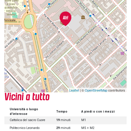
Leaflet
| ©
OpenStreetMap
contributors
Vicini a tutto
Università o luogo
Tempo
A piedi o con i mezzi
d'interesse
Cattolica del sacro Cuore
19
minuti
M1
Politecnico Leonardo
29
minuti
M5 + M2